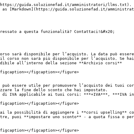
https://guida.soluzionefad.it/amministratori/llms.txt). 
 as [Markdown](https://guida.soluzionefad.it/amministrat
ressato a questa funzionalità? Contattaci!&#x20;

orso sarà disponibile per l’acquisto. La data può essere
il corso non sarà più disponibile per l’acquisto. Se hai
dibile all’interno della sezione **Archivio corsi**

figcaption></figcaption></figure>

 può essere utile per promuovere l’acquisto dei tuoi cor
zzare la fine dello sconto che hai impostato.

 di IVA applicabile ai tuoi corsi: ***+IVA***, ***IVA in
figcaption></figcaption></figure>

ai la possibilità di aggiungere i **corsi upselling** co
tre, puoi **impostare uno sconto** - a quota fissa o per
figcaption></figcaption></figure>
