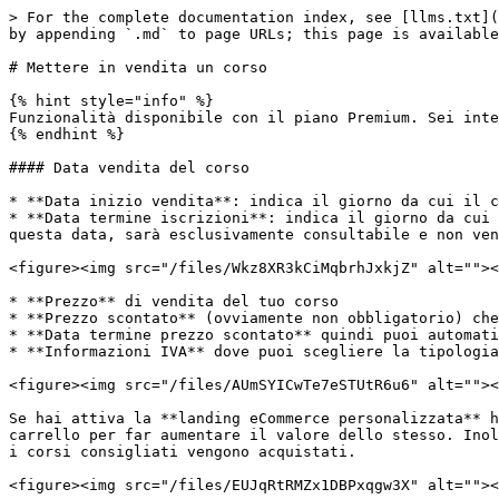
> For the complete documentation index, see [llms.txt](
by appending `.md` to page URLs; this page is available
# Mettere in vendita un corso

{% hint style="info" %}

Funzionalità disponibile con il piano Premium. Sei inte
{% endhint %}

#### Data vendita del corso

* **Data inizio vendita**: indica il giorno da cui il c
* **Data termine iscrizioni**: indica il giorno da cui 
questa data, sarà esclusivamente consultabile e non ven
<figure><img src="/files/Wkz8XR3kCiMqbrhJxkjZ" alt=""><
* **Prezzo** di vendita del tuo corso

* **Prezzo scontato** (ovviamente non obbligatorio) che
* **Data termine prezzo scontato** quindi puoi automati
* **Informazioni IVA** dove puoi scegliere la tipologia
<figure><img src="/files/AUmSYICwTe7eSTUtR6u6" alt=""><
Se hai attiva la **landing eCommerce personalizzata** h
carrello per far aumentare il valore dello stesso. Inol
i corsi consigliati vengono acquistati.

<figure><img src="/files/EUJqRtRMZx1DBPxqgw3X" alt=""><