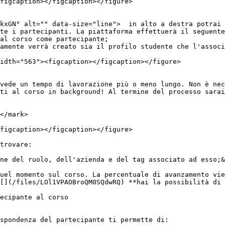
figcaption></figcaption></figure>

te i partecipanti. La piattaforma effettuerà il seguente
idth="563"><figcaption></figcaption></figure>

vede un tempo di lavorazione più o meno lungo. Non è nec
ti al corso in background! Al termine del processo sarai
</mark>

figcaption></figcaption></figure>

trovare:

ne del ruolo, dell'azienda e del tag associato ad esso;&
uel momento sul corso. La percentuale di avanzamento vie
[](/files/LOl1VPAOBroQM0SQdwRQ) **hai la possibilità di 
ecipante al corso

spondenza del partecipante ti permette di:
