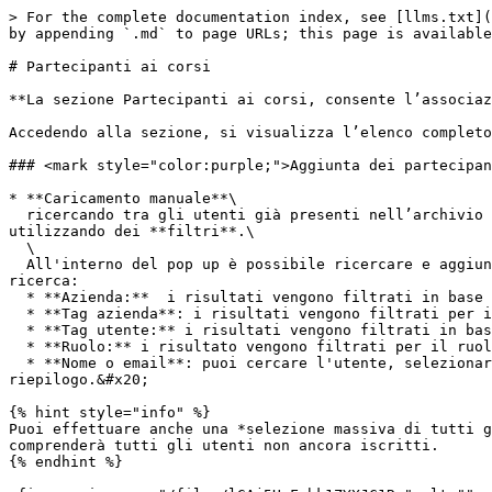
> For the complete documentation index, see [llms.txt](
by appending `.md` to page URLs; this page is available
# Partecipanti ai corsi

**La sezione Partecipanti ai corsi, consente l’associaz
Accedendo alla sezione, si visualizza l’elenco completo
### <mark style="color:purple;">Aggiunta dei partecipan
* **Caricamento manuale**\

  ricercando tra gli utenti già presenti nell’archivio della piattaforma (studenti, docenti, tutor, amministratori), è possibile aggiungere partecipanti ai corsi 
utilizzando dei **filtri**.\

  \

  All'interno del pop up è possibile ricercare e aggiungere uno o più utenti al corso o al percorso formativo. Sono presenti diversi filtri per aiutarti nella 
ricerca:

  * **Azienda:**  i risultati vengono filtrati in base all'azienda selezionata

  * **Tag azienda**: i risultati vengono filtrati per il tag selezionato. Il tag azienda può essere creato all'interno dell'anagrafica dell'azienda stessa.

  * **Tag utente:** i risultati vengono filtrati in base al tag utente selezionato.

  * **Ruolo:** i risultato vengono filtrati per il ruolo assegnato all'utente (studente, docente, tutor, responsabile)

  * **Nome o email**: puoi cercare l'utente, selezionarlo e poi cercarne un altro ancora e selezionarlo. Le selezioni si salveranno nello spazio dedicato al 
riepilogo.&#x20;

{% hint style="info" %}

Puoi effettuare anche una *selezione massiva di tutti g
comprenderà tutti gli utenti non ancora iscritti.

{% endhint %}
