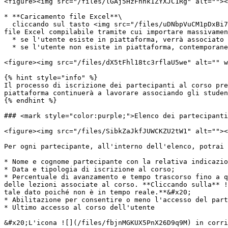
<figure><img src="/files/lGAj5HzFnhk1ZYXJC1Rg" alt=""><
* **Caricamento file Excel**\

  cliccando sul tasto <img src="/files/uDNbpVuCM1pDxBi7kxGN" alt="" data-size="line">  in alto a destra potrai scaricare un modello tracciato ovvero importando un 
file Excel compilabile tramite cui importare massivamen
  * se l'utente esiste in piattaforma, verrà associato al corso come partecipante;

  * se l'utente non esiste in piattaforma, contemporaneamente verrà creato sia il profilo studente che l'associazione al corso come partecipante.&#x20;

<figure><img src="/files/dX5tFhl18tc3rflaU5we" alt="" w
{% hint style="info" %}

Il processo di iscrizione dei partecipanti al corso pre
piattaforma continuerà a lavorare associando gli studen
{% endhint %}

### <mark style="color:purple;">Elenco dei partecipanti
<figure><img src="/files/SibkZaJkfJUWCKZU2tW1" alt=""><
Per ogni partecipante, all'interno dell'elenco, potrai 
* Nome e cognome partecipante con la relativa indicazio
* Data e tipologia di iscrizione al corso;

* Percentuale di avanzamento e tempo trascorso fino a q
delle lezioni associate al corso. **Cliccando sulla** !
tale dato poiché non è in tempo reale.**&#x20;

* Abilitazione per consentire o meno l'accesso del part
* Ultimo accesso al corso dell'utente

&#x20;L'icona ![](/files/fbjnMGKUX5PnX26D9q9M) in corri