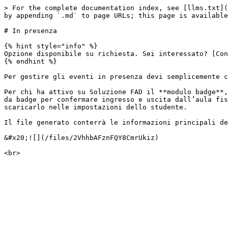
> For the complete documentation index, see [llms.txt](
by appending `.md` to page URLs; this page is available
# In presenza

{% hint style="info" %}

Opzione disponibile su richiesta. Sei interessato? [Con
{% endhint %}

Per gestire gli eventi in presenza devi semplicemente c
Per chi ha attivo su Soluzione FAD il **modulo badge**,
da badge per confermare ingresso e uscita dall’aula fis
scaricarlo nelle impostazioni dello studente.

Il file generato conterrà le informazioni principali de
&#x20;![](/files/2VhhbAFznFQY8CmrUkiz)
