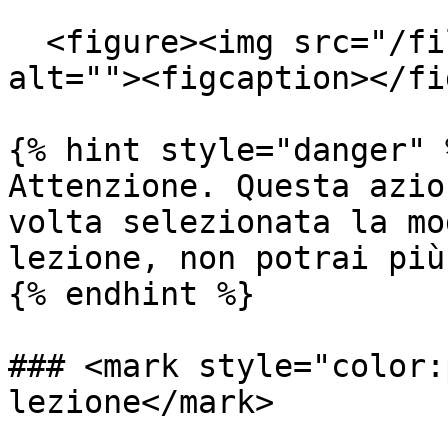
  <figure><img src="/files/5JxOJeBmHbbz0iVdAS5e" 
alt=""><figcaption></fi
{% hint style="danger" %
Attenzione. Questa azio
volta selezionata la mo
lezione, non potrai più
{% endhint %}

### <mark style="color:
lezione</mark>
