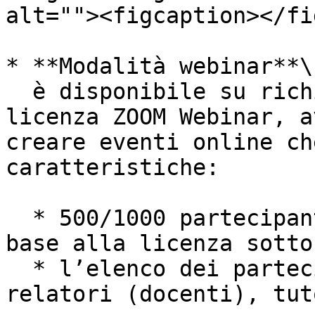
alt=""><figcaption></fi
* **Modalità webinar**\

  è disponibile su richiesta. Sottoscrivendo la 
licenza ZOOM Webinar, a
creare eventi online ch
caratteristiche:

  * 500/1000 partecipanti (o anche molti di più in 
base alla licenza sotto
  * l’elenco dei partecipanti è visibile solo ai 
relatori (docenti), tut