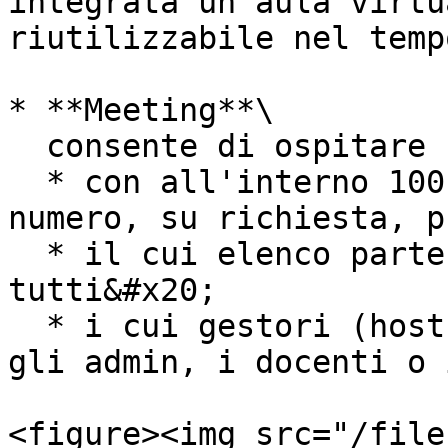
integrata un'aula virtu
riutilizzabile nel tempo
* **Meeting**\

  consente di ospitare un evento

  * con all'interno 100 partecipanti (ma il 
numero, su richiesta, p
  * il cui elenco partecipanti è visibile a 
tutti&#x20;

  * i cui gestori (host e co-host) possono essere 
gli admin, i docenti o 
<figure><img src="/file