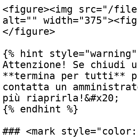
<figure><img src="/file
alt="" width="375"><fig
</figure>

{% hint style="warning" 
Attenzione! Se chiudi u
**termina per tutti** p
contatta un amministrat
più riaprirla!&#x20;

{% endhint %}

### <mark style="color: