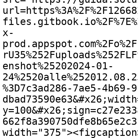
url=https%3A%2F%2F12668
files.gitbook.io%2F%7E%
x-
prod.appspot.com%2Fo%2F
rU35%252Fuploads%252FLF
enshot%25202024-01-
24%2520alle%252012.08.2
%3D7c3ad286-7ae5-4b69-9
dbad73590e63&#x26;width
y=100&#x26;sign=c27e233
662f8a390750dfe8b65e2c3
width="375"><figcaption