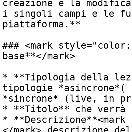
creazione e la modifica
i singoli campi e le fu
piattaforma.**

### <mark style="color:
base**</mark>

* **Tipologia della lez
tipologie *asincrone*( 
*sincrone* (live, in pr
* **Titolo** che verrà 
* **Descrizione**<mark 
</mark> descrizione del