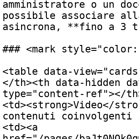
amministratore o un doc
possibile associare all
asincrona, **fino a 3 t
### <mark style="color:
<table data-view="cards
</th><th data-hidden da
type="content-ref"></th
<td><strong>Video</stro
contenuti coinvolgenti 
<td><a 
href="/pages/baJt0NQk0q