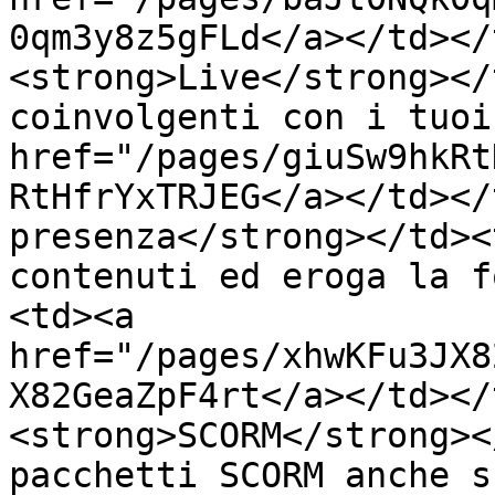
0qm3y8z5gFLd</a></td></
<strong>Live</strong></
coinvolgenti con i tuoi
href="/pages/giuSw9hkRt
RtHfrYxTRJEG</a></td></
presenza</strong></td><
contenuti ed eroga la f
<td><a 
href="/pages/xhwKFu3JX8
X82GeaZpF4rt</a></td></
<strong>SCORM</strong><
pacchetti SCORM anche s