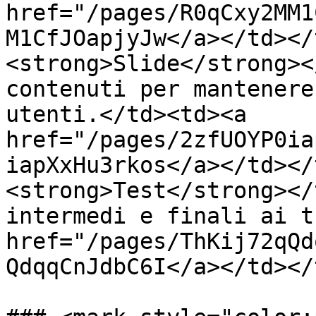
href="/pages/R0qCxy2MM1
M1CfJOapjyJw</a></td></
<strong>Slide</strong><
contenuti per mantenere
utenti.</td><td><a 
href="/pages/2zfUOYP0ia
iapXxHu3rkos</a></td></
<strong>Test</strong></
intermedi e finali ai t
href="/pages/ThKij72qQd
QdqqCnJdbC6I</a></td></